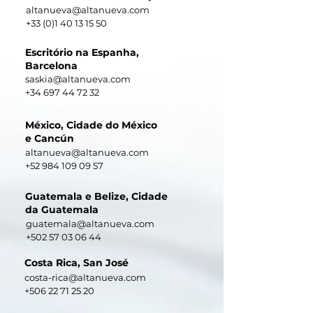
altanueva@altanueva.com
+33 (0)1 40 13 15 50
Escritório na Espanha,
Barcelona
saskia@altanueva.com
+34 697 44 72 32
México, Cidade do México
e Cancún
altanueva@altanueva.com
+52 984 109 09 57
Guatemala e Belize, Cidade
da Guatemala
guatemala@altanueva.com
+502 57 03 06 44
Costa Rica, San José
costa-rica@altanueva.com
+506 22 71 25 20