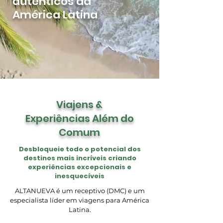
autênticos da
América Latina
Viajens &
Experiências Além do
Comum
Desbloqueie todo o potencial dos
destinos mais incríveis criando
experiências excepcionais e
inesquecíveis
ALTANUEVA é um receptivo (DMC) e um
especialista líder em viagens para América
Latina.